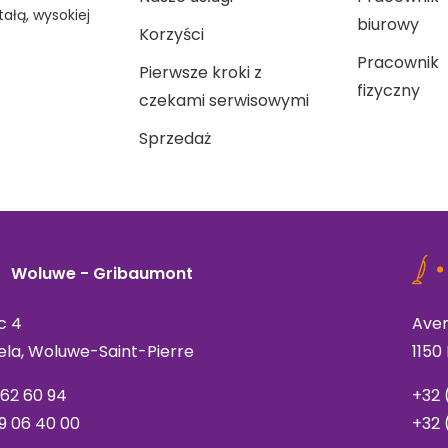
tałą, wysokiej
biurowy
Korzyści
Pracownik
Pierwsze kroki z
fizyczny
czekami serwisowymi
Sprzedaż
Woluwe - Gribaumont
c 4
Aven
sela, Woluwe-Saint-Pierre
1150
762 60 94
+32 
9 06 40 00
+32 