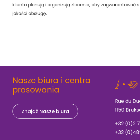
klienta planują i organizują zlecenia, aby zagwarantować s
jakości obsługę.
Nasze biura i centra
prasowania
Rue du Du
1150 Bruk
Znajdź Nasze biura
+32 (
0)2 
+32 (0)48