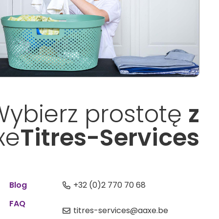
Wybierz prostotę
z
xe
Titres-Services
Blog
+32 (0)2 770 70 68
FAQ
titres-services@aaxe.be