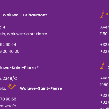
Woluwe - Gribaumont
c 4
Aven
sela, Woluwe-Saint-Pierre
1150
762 60 94
+32 
9 06 40 00
+32 
luwe-Saint-Pierre *
Ave
is 234B/C
1950
ela,
Woluwe-Saint-Pierre
+32 
770 90 68
+32 
asowanie