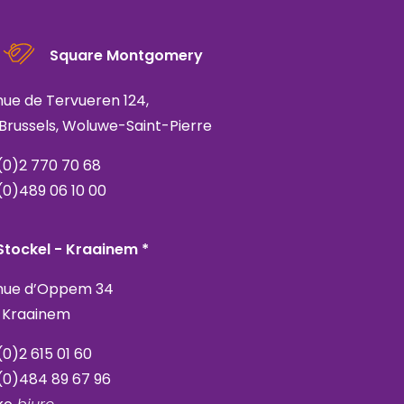
Square Montgomery
ue de Tervueren 124,
 Brussels, Woluwe-Saint-Pierre
(
0)2 770 70 68
(0)489 06 10 00
Stockel - Kraainem *
nue d’Oppem 34
 Kraainem
(
0)2 615 01 60
(0)484 89 67 96