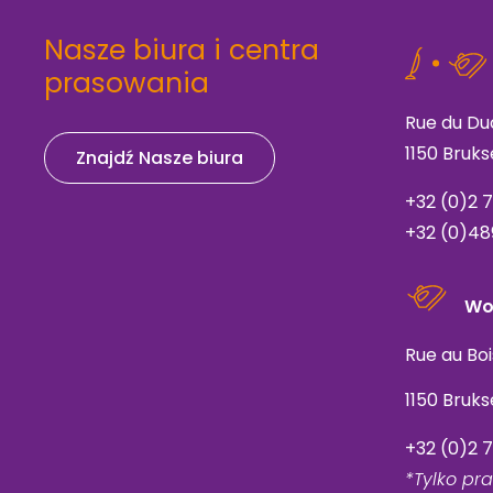
Nasze biura i centra
prasowania
Rue du Du
1150 Bruk
Znajdź Nasze biura
+32 (
0)2 
+32 (0)48
Wo
Rue au Bo
1150 Bruks
+32 (0)2 
*Tylko pr