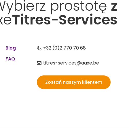
Wybierz prostotę
z
xe
Titres-Services
Blog
+32 (0)2 770 70 68
FAQ
titres-services@aaxe.be
Zostań naszym klientem