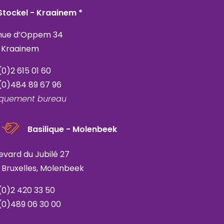
Stockel - Kraainem *
nue d’Oppem 34
 Kraainem
(0)2 615 01 60
(0)484 89 67 96
iquement bureau
Basilique - Molenbeek
evard du Jubilé 27
 Bruxelles, Molenbeek
(0)2 420 33 50
(0)489 06 30 00