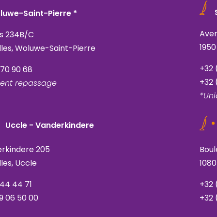
luwe-Saint-Pierre *
Ave
is 234B/C
1950
lles, Woluwe-Saint-Pierre
+32 
770 90 68
+32 
ent repassage
*Un
Uccle - Vanderkindere
rkindere 205
Boul
lles, Uccle
1080
344 44 71
+32 
9 06 50 00
+32 