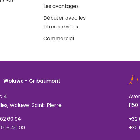
ent vos
Les avantages
Débuter avec les
titres services
Commercial
Woluwe - Gribaumont
c 4
Aven
lles, Woluwe-Saint-Pierre
1150
762 60 94
+32 
9 06 40 00
+32 