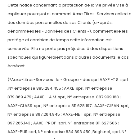
Cette notice concernant la protection de la vie privée vise à
expliquer pourquoi et comment Aaxe Titres-Services collecte
des données personnelles de ses Clients (ci-après,
dénommées les « Données des Clients »), comment elle les
protège et combien de temps cette information est
conservée. Elle ne porte pas préjudice à des dispositions
spécifiques qui figureraient dans d’autres documents le cas
échéant.
(*Aaxe-titres-Services : le « Groupe » des sprl AAXE -T.S. sprl
,N° entreprise 885.284.455 ; AAXE sprl, N° entreprise
879.869.479 ; AAXE – A.M. sprl, N° entreprise 887.999.168 ;
AAXE-CLASS sprl, N° entreprise 811.628.197 ; AAXE-CLEAN sprl,
N° entreprise 897.264.945 ; AAXE-NET sprl, N° entreprise
897.265.143 ; AAXE-PROP sprl, N° entreprise 811.627.506 ;
AAXE-PUR sprl, N° entreprise 834.893.450 ;Brightnet, sprl, N°