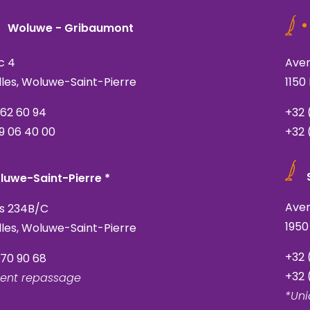
Woluwe - Gribaumont
c 4
Aven
lles, Woluwe-Saint-Pierre
1150
762 60 94
+32 
9 06 40 00
+32 
luwe-Saint-Pierre *
Ave
is 234B/C
1950
lles, Woluwe-Saint-Pierre
+32 
770 90 68
+32 
ent repassage
*Un