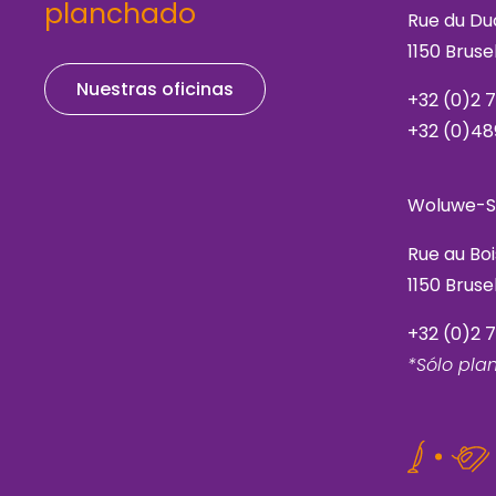
planchado
Rue du Du
1150 Brus
Nuestras oficinas
+32 (0)2 
+32 (0)48
Woluwe-S
Rue au Bo
1150 Brus
+32 (0)2 
*Sólo pl