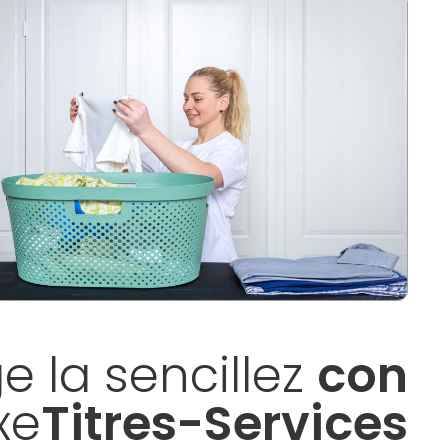
ge la sencillez
con
xe
Titres-Services