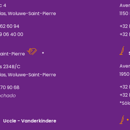
c 4
Aven
elas, Woluwe-Saint-Pierre
1150
762 60 94
+32 
9 06 40 00
+32 
aint-Pierre
*
Ave
is 234B/C
1950
elas, Woluwe-Saint-Pierre
+32 
770 90 68
+32 
anchado
*Sól
Uccle - Vanderkindere