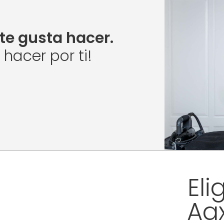
te gusta hacer.
acer por ti!
Eli
Aa