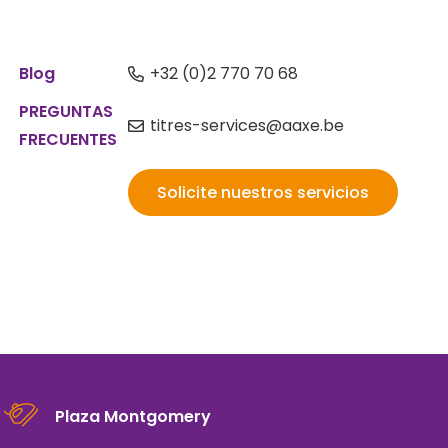
s
Blog
+32 (0)2 770 70 68
PREGUNTAS
titres-services@aaxe.be
FRECUENTES
Solicite nuestros servicios
Plaza Montgomery