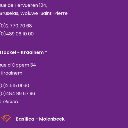
ue de Tervueren 124,
 Bruselas, Woluwe-Saint-Pierre
(0)2 770 70 68
(0)489 06 10 00
Stockel - Kraainem *
nue d’Oppem 34
 Kraainem
(0)2 615 01 60
(0)484 89 67 96
o
oficina
Basílica - Molenbeek