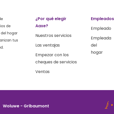
¿Por qué elegir
Empleado
de
Aaxe?
ios de
Empleado
 del hogar
Nuestros servicios
Empleada
ganizan tus
Las ventajas
del
ad.
hogar
Empezar con los
cheques de servicios
Ventas
Woluwe - Gribaumont