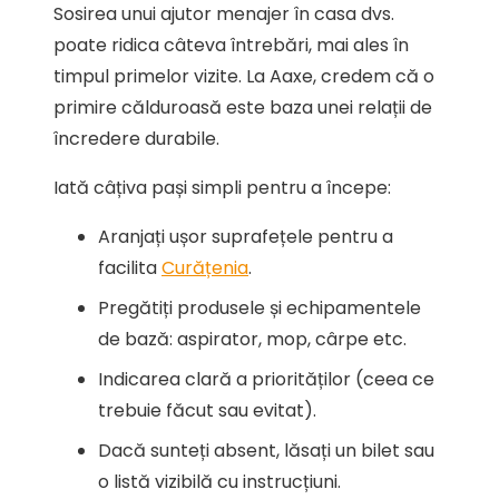
Sosirea unui ajutor menajer în casa dvs.
poate ridica câteva întrebări, mai ales în
timpul primelor vizite. La Aaxe, credem că o
primire călduroasă este baza unei relații de
încredere durabile.
Iată câțiva pași simpli pentru a începe:
Aranjați ușor suprafețele pentru a
facilita
Curățenia
.
Pregătiți produsele și echipamentele
de bază: aspirator, mop, cârpe etc.
Indicarea clară a priorităților (ceea ce
trebuie făcut sau evitat).
Dacă sunteți absent, lăsați un bilet sau
o listă vizibilă cu instrucțiuni.