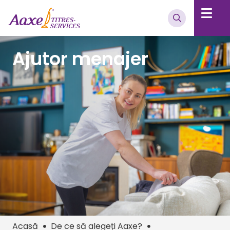
Ajutor menajer
Acasă
De ce să alegeți Aaxe?