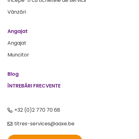
Începe-ti cu tichetele de servicii
Vânzări
Angajat
Angajat
Muncitor
Blog
ÎNTREBĂRI FRECVENTE
+32 (0)2 770 70 68
titres-services@aaxe.be