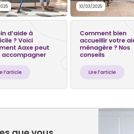
2025
10/03/2025
in d’aide à
Comment bien
cile ? Voici
accueillir votre a
ment Aaxe peut
ménagère ? Nos
s accompagner
conseils
re l’article
Lire l’article
oses que vous