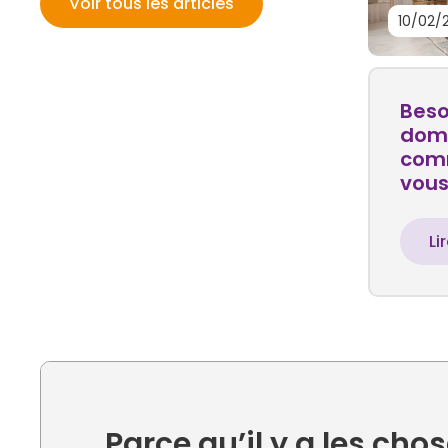
Voir tous les articles
10/02/
Beso
domi
com
vou
Li
Parce qu’il y a les ch