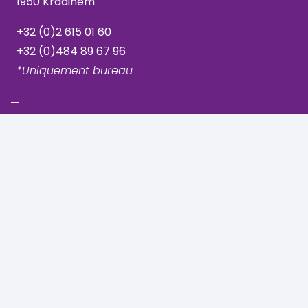
1950 Kraainem
+32 (0)2 615 01 60
+32 (0)484 89 67 96
*Uniquement bureau
Uccle - Vanderkindere
Rue Vanderkindere 205
1180 Bruxelles, Uccle
+32 (0)2 344 44 71
+32 (0)489 06 50 00
Basilique - Molenbeek