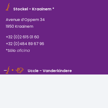
Stockel - Kraainem *
Avenue d’Oppem 34
1950 Kraainem
+32 (0)2 615 01 60
+32 (0)484 89 67 96
*Sólo
oficina
Uccle - Vanderkindere
Rue Vanderkindere 205
1180 Bruselas, Uccle
+32 (0)2 344 44 71
+32 (0)489 06 50 00