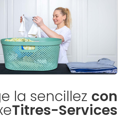
ge la sencillez
con
xe
Titres-Services