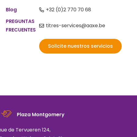
s
Blog
+32 (0)2 770 70 68
PREGUNTAS
titres-services@aaxe.be
FRECUENTES
Solicite nuestros servicios
Plaza Montgomery
ue de Tervueren 124,