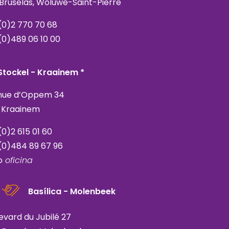
 Bruselas, Woluwe-Saint-Pierre
(0)2 770 70 68
(0)489 06 10 00
Stockel - Kraainem *
nue d’Oppem 34
 Kraainem
(0)2 615 01 60
(0)484 89 67 96
o
oficina
Basílica - Molenbeek
evard du Jubilé 27