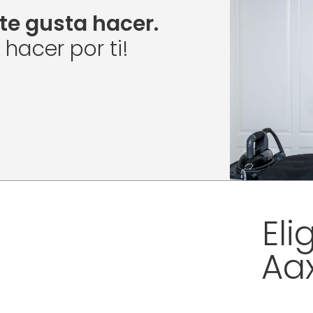
te gusta hacer.
acer por ti!
Eli
Aa