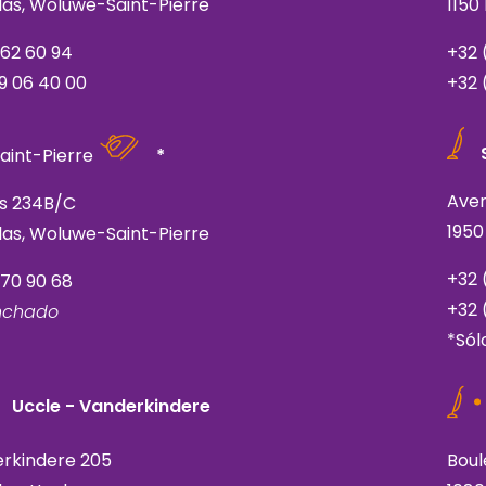
elas, Woluwe-Saint-Pierre
1150
762 60 94
+32 
9 06 40 00
+32 
aint-Pierre
*
Ave
is 234B/C
1950
elas, Woluwe-Saint-Pierre
+32 
770 90 68
+32 
anchado
*Sól
Uccle - Vanderkindere
rkindere 205
Boul