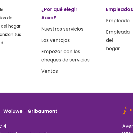
¿Por qué elegir
Empleado
de
Aaxe?
ios de
Empleado
 del hogar
Nuestros servicios
Empleada
ganizan tus
Las ventajas
del
ad.
hogar
Empezar con los
cheques de servicios
Ventas
Woluwe - Gribaumont
c 4
Aven