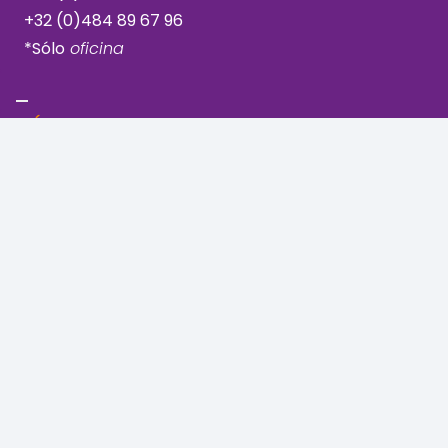
+32 (0)484 89 67 96
*Sólo
oficina
Uccle - Vanderkindere
Rue Vanderkindere 205
1180 Bruselas, Uccle
+32 (0)2 344 44 71
+32 (0)489 06 50 00
Basílica - Molenbeek
Boulevard du Jubilé 27
1080 Bruselas, Molenbeek