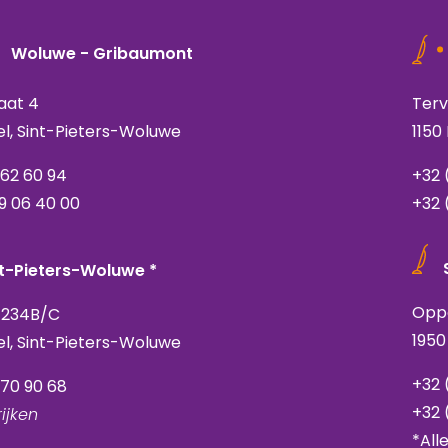
Woluwe - Gribaumont
aat 4
Terv
el, Sint-Pieters-Woluwe
1150
762 60 94
+32 
9 06 40 00
+32 
t-Pieters-Woluwe *
Opp
 234B/C
1950
el, Sint-Pieters-Woluwe
+32 
770 90 68
+32 
ijken
*All