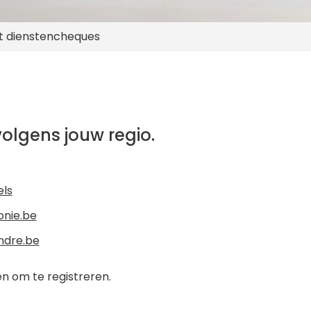
t dienstencheques
volgens jouw regio.
els
onie.be
andre.be
en om te registreren.