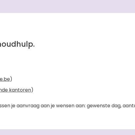
houdhulp.
e.be
)
ende kantoren
)
ssen je aanvraag aan je wensen aan: gewenste dag, aantal