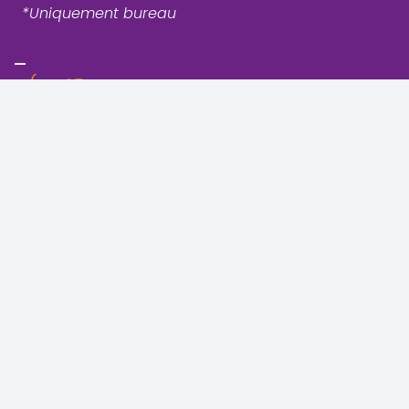
*Uniquement bureau
Uccle - Vanderkindere
Rue Vanderkindere 205
1180 Bruxelles, Uccle
+32 (0)2 344 44 71
+32 (0)489 06 50 00
Basilique - Molenbeek
Boulevard du Jubilé 27
1080 Bruxelles, Molenbeek