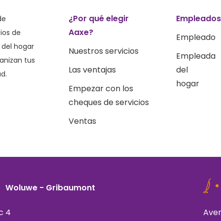
¿Por qué elegir
Empleado
de
Aaxe?
ios de
Empleado
 del hogar
Nuestros servicios
Empleada
ganizan tus
Las ventajas
del
ad.
hogar
Empezar con los
cheques de servicios
Ventas
Woluwe - Gribaumont
c 4
Aven