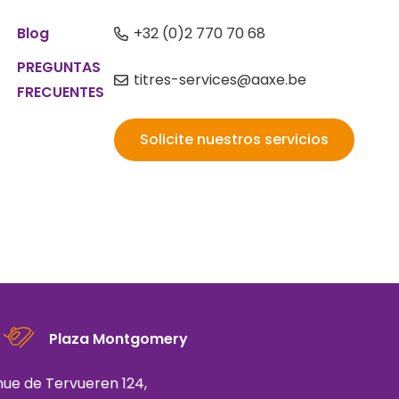
s
Blog
+32 (0)2 770 70 68
PREGUNTAS
titres-services@aaxe.be
FRECUENTES
Solicite nuestros servicios
Plaza Montgomery
ue de Tervueren 124,