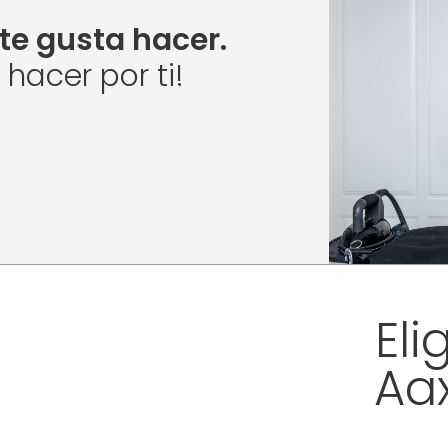
te gusta hacer.
acer por ti!
Eli
Aa