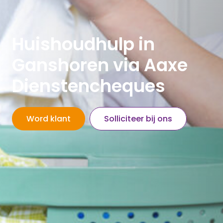
Huishoudhulp in
Ganshoren
via Aaxe
Dienstencheques
Word klant
Solliciteer bij ons