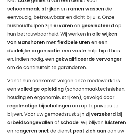
Met
Aaxe
geniet u van een dienst voor
schoonmaak
,
strijken
en
ramen wassen
die
eenvoudig, betrouwbaar en dicht bij u is. Onze
huishoudhulpen zijn
ervaren
en
geselecteerd
op
hun betrouwbaarheid. Wij werken in
alle wijken
van
Ganshoren
met
flexibele uren
en een
duidelijke organisatie
: een
vaste
hulp bij u thuis
en, indien nodig, een
gekwalificeerde vervanger
om de continuïteit te garanderen.
Vanaf hun aankomst volgen onze medewerkers
een
volledige opleiding
(schoonmaaktechnieken,
houding en ergonomie, strijken), gevolgd door
regelmatige bijscholingen
om op topniveau te
blijven. Voor uw gemoedsrust zijn zij
verzekerd
bij
arbeidsongevallen
of
schade
. Wij blijven
luisteren
en
reageren snel
: de dienst
past zich aan
aan uw